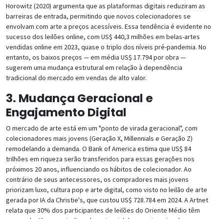
Horowitz (2020) argumenta que as plataformas digitais reduziram as
barreiras de entrada, permitindo que novos colecionadores se
envolvam com arte a preços acessíveis. Essa tendência é evidente no
sucesso dos leilões online, com US$ 440,3 milhões em belas-artes
vendidas online em 2023, quase o triplo dos níveis pré-pandemia. No
entanto, os baixos preços — em média US$ 17.794 por obra —
sugerem uma mudança estrutural em relação à dependência
tradicional do mercado em vendas de alto valor.
3. Mudança Geracional e
Engajamento Digital
O mercado de arte está em um "ponto de virada geracional", com
colecionadores mais jovens (Geração X, Millennials e Geração Z)
remodelando a demanda. O Bank of America estima que US$ 84
trilhões em riqueza serão transferidos para essas gerações nos
próximos 20 anos, influenciando os hábitos de colecionador. Ao
contrário de seus antecessores, os compradores mais jovens
priorizam luxo, cultura pop e arte digital, como visto no leilão de arte
gerada por IA da Christie's, que custou US$ 728.784 em 2024. A Artnet
relata que 30% dos participantes de leilões do Oriente Médio têm