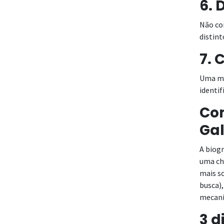
6. 
Não co
distin
7. 
Uma mar
identif
Com
Gal
A biogr
uma cha
mais s
busca),
mecani
3 d