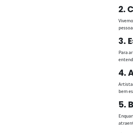
2. 
Vivemo
pessoa
3. 
Para ar
entende
4. 
Artista
bem es
5. 
Enquant
atraent