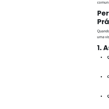
comuni
Per
Prá
Quando 
uma vi
1. 
Qu
O
Co
O
Qu
C