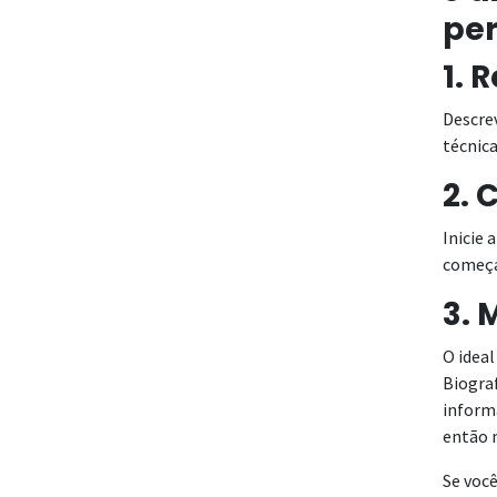
per
1. 
Descrev
técnica
2.
Inicie 
começa
3. 
O ideal
Biograf
inform
então 
Se você