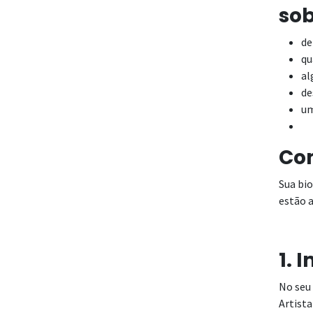
sob
de
qu
al
de
um
Com
Sua bio
estão a
1. 
No seu 
Artista