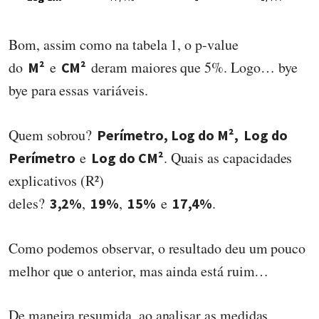
Bom, assim como na tabela 1, o p-value
do
e
deram maiores que 5%. Logo… bye
M²
CM²
bye para essas variáveis.
Quem sobrou?
Perímetro, Log do M²,
Log do
e
. Quais as capacidades
Perímetro
Log do CM²
explicativos (R²)
deles?
,
,
e
.
3,2%
19%
15%
17,4%
Como podemos observar, o resultado deu um pouco
melhor que o anterior, mas ainda está ruim…
De maneira resumida, ao analisar as medidas