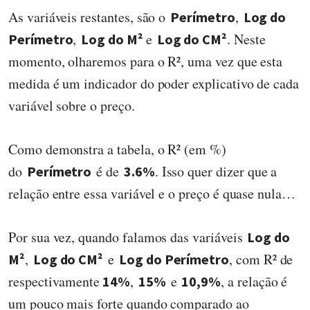
As variáveis restantes, são o
,
Perímetro
Log do
,
e
. Neste
Perímetro
Log do M²
Log do CM²
momento, olharemos para o R², uma vez que esta
medida é um indicador do poder explicativo de cada
variável sobre o preço.
Como demonstra a tabela, o R² (em %)
do
é de
. Isso quer dizer que a
Perímetro
3.6%
relação entre essa variável e o preço é quase nula…
Por sua vez, quando falamos das variáveis
Log do
,
e
, com R² de
M²
Log do CM²
Log do Perímetro
respectivamente
,
e
, a relação é
14%
15%
10,9%
um pouco mais forte quando comparado ao