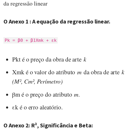
da regressão linear
O Anexo 1 : A equação da regressão linear.
Pk = β0 + β1Xmk + εk
Pkt é o preço da obra de arte
k
Xmk é o valor do atributo
m
da obra de arte
k
(M², Cm², Perímetro)
βm é o preço do atributo
m
.
εk é o erro aleatório.
O Anexo 2: R², Significância e Beta: