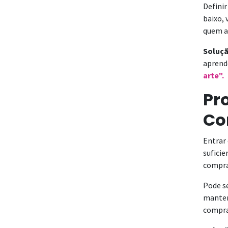
Definir
baixo, 
quem a
Soluçã
aprende
arte".
Pr
Co
Entrar
suficie
compr
Pode se
manter 
compra