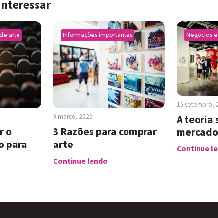
interessar
de arte
Informações importantes
Negócios e
15 setembro, 
9 março, 2022
A teoria 
r o
3 Razões para comprar
mercado 
o para
arte
Continue l
Continue lendo