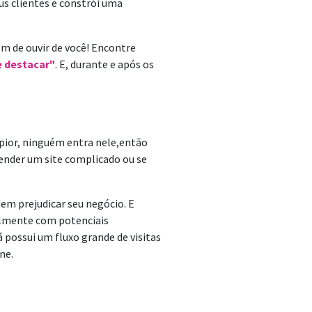
s clientes e constrói uma
em de ouvir de você! Encontre
e destacar"
. E, durante e após os
u pior, ninguém entra nele,então
ender um site complicado ou se
em prejudicar seu negócio. E
ilmente com potenciais
 possui um fluxo grande de visitas
ne.