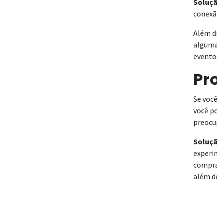
Soluçã
conexã
Além di
alguma
evento
Pr
Se você
você p
preocu
Soluçã
experi
comprad
além de