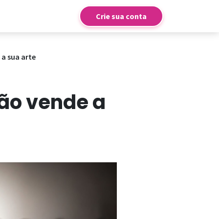
Entrar
Crie sua conta
 a sua arte
não vende a