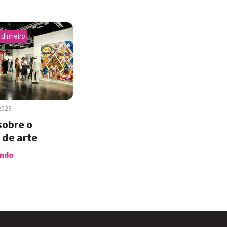
 dinheiro
2023
sobre o
de arte
endo