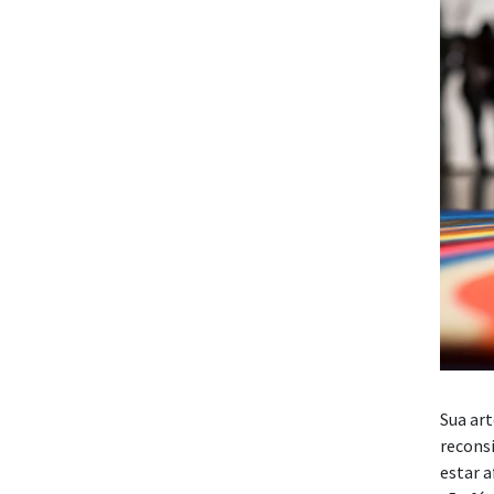
Sua ar
reconsi
estar a