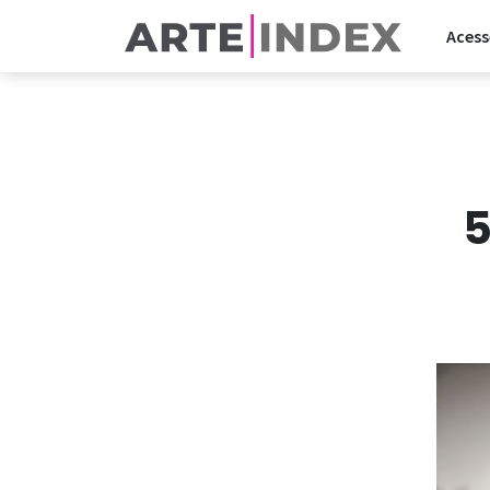
Acess
5