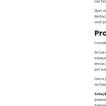
são fá
Quer v
destaca
você p
Pr
Consid
Se sua 
espaço
dessas
por sua
Outro p
ou faix
Soluçã
parece
galeria