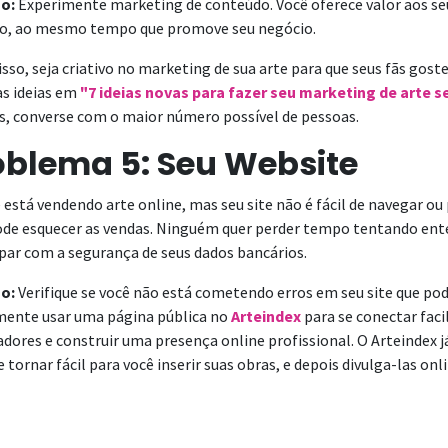
o:
Experimente marketing de conteúdo. Você oferece valor aos seu
o, ao mesmo tempo que promove seu negócio.
sso, seja criativo no marketing de sua arte para que seus fãs gost
s ideias em
"7 ideias novas para fazer seu marketing de arte s
s, converse com o maior número possível de pessoas.
oblema 5: Seu Website
 está vendendo arte online, mas seu site não é fácil de navegar o
ode esquecer as vendas. Ninguém quer perder tempo tentando ent
par com a segurança de seus dados bancários.
o:
Verifique se você não está cometendo erros em seu site que pod
mente usar uma página pública no
Arteindex
para se conectar fac
ores e construir uma presença online profissional. O Arteindex já
 tornar fácil para você inserir suas obras, e depois divulga-las onli