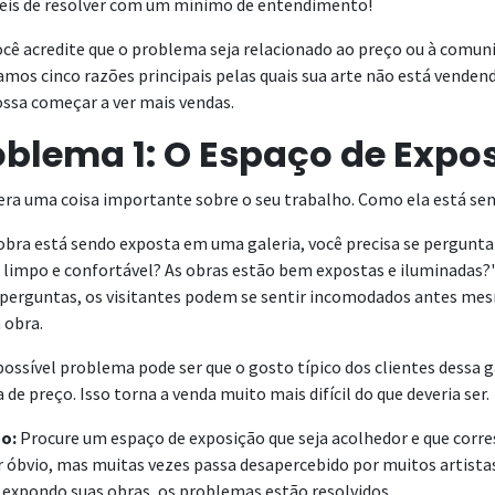
ceis de resolver com um mínimo de entendimento!
ocê acredite que o problema seja relacionado ao preço ou à comu
mos cinco razões principais pelas quais sua arte não está venden
ossa começar a ver mais vendas.
oblema 1: O Espaço de Expo
era uma coisa importante sobre o seu trabalho. Como ela está sen
obra está sendo exposta em uma galeria, você precisa se perguntar:
 limpo e confortável? As obras estão bem expostas e iluminadas?
 perguntas, os visitantes podem se sentir incomodados antes mesm
 obra.
ossível problema pode ser que o gosto típico dos clientes dessa 
a de preço. Isso torna a venda muito mais difícil do que deveria ser.
o:
Procure um espaço de exposição que seja acolhedor e que corre
r óbvio, mas muitas vezes passa desapercebido por muitos artista
 expondo suas obras, os problemas estão resolvidos.