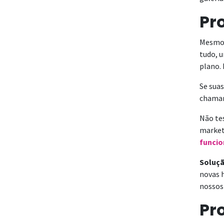
Pr
Mesmo 
tudo, 
plano. 
Se suas
chamam
Não te
market
funcio
Soluçã
novas h
nossos
Pr