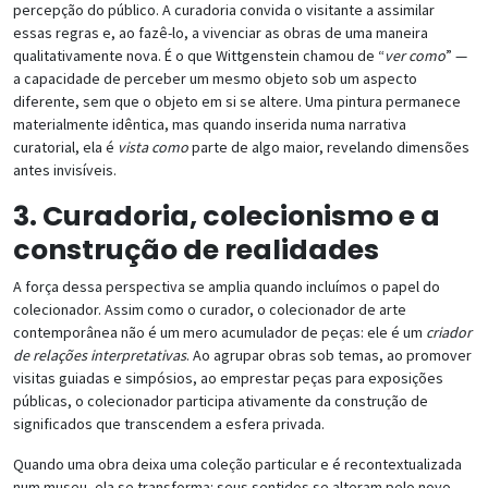
percepção do público. A curadoria convida o visitante a assimilar
essas regras e, ao fazê-lo, a vivenciar as obras de uma maneira
qualitativamente nova. É o que Wittgenstein chamou de “
ver como
” —
a capacidade de perceber um mesmo objeto sob um aspecto
diferente, sem que o objeto em si se altere. Uma pintura permanece
materialmente idêntica, mas quando inserida numa narrativa
curatorial, ela é
vista como
parte de algo maior, revelando dimensões
antes invisíveis.
3. Curadoria, colecionismo e a
construção de realidades
A força dessa perspectiva se amplia quando incluímos o papel do
colecionador. Assim como o curador, o colecionador de arte
contemporânea não é um mero acumulador de peças: ele é um
criador
de relações interpretativas
. Ao agrupar obras sob temas, ao promover
visitas guiadas e simpósios, ao emprestar peças para exposições
públicas, o colecionador participa ativamente da construção de
significados que transcendem a esfera privada.
Quando uma obra deixa uma coleção particular e é recontextualizada
num museu, ela se transforma: seus sentidos se alteram pelo novo