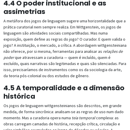
4.4 O poder institucional e as
assimetrias
A metáfora dos jogos de linguagem sugere uma horizontalidade que a
prática curatorial nem sempre realiza. Em Wittgenstein, os jogos de
linguagem são atividades sociais compartilhadas. Mas numa
exposição, quem define as regras do jogo? O curador. E quem valida o
jogo? A instituição, o mercado, a crítica. A abordagem wittgensteiniana
não oferece, por si mesma, ferramentas para analisar as
relações de
poder
que atravessam a curadoria — quem é incluído, quem é
excluído, quais narrativas são legitimadas e quais são silenciadas. Para
isso, precisaríamos de instrumentos como os da sociologia da arte,
da teoria pós-colonial ou dos estudos de gênero.
4.5 A temporalidade e a dimensão
histórica
Os jogos de linguagem wittgensteinianos são descritos, em grande
medida, de forma sincrônica: analisam-se as regras de uso num dado
momento. Mas a curadoria opera numa
teia temporal
complexa: as
obras carregam camadas de história, recepção crítica, circulação e
valor simbólico acumulados ao longo de décadas ou séculos. A