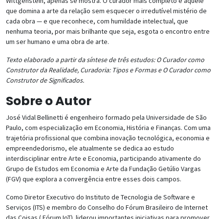
Wittgenstein, apenas se mostra. O curador mais completo é aquele
que domina a arte da relação sem esquecer o irredutível mistério de
cada obra — e que reconhece, com humildade intelectual, que
nenhuma teoria, por mais brilhante que seja, esgota o encontro entre
um ser humano e uma obra de arte.
Texto elaborado a partir da síntese de três estudos: O Curador como
Construtor da Realidade, Curadoria: Tipos e Formas e O Curador como
Construtor de Significados.
Sobre o Autor
José Vidal Bellinetti é engenheiro formado pela Universidade de São
Paulo, com especialização em Economia, História e Finanças. Com uma
trajetória profissional que combina inovação tecnológica, economia e
empreendedorismo, ele atualmente se dedica ao estudo
interdisciplinar entre Arte e Economia, participando ativamente do
Grupo de Estudos em Economia e Arte da Fundação Getúlio Vargas
(FGV) que explora a convergência entre esses dois campos.
Como Diretor Executivo do Instituto de Tecnologia de Software e
Serviços (ITS) e membro do Conselho do Fórum Brasileiro de Internet
das Coisas ( Fórum IoT) liderou importantes iniciativas para promover