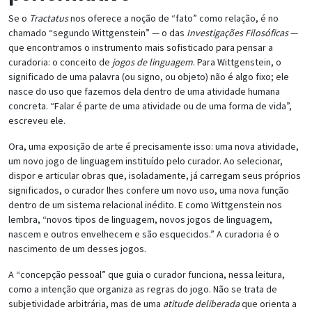
Se o
Tractatus
nos oferece a noção de “fato” como relação, é no
chamado “segundo Wittgenstein” — o das
Investigações Filosóficas
—
que encontramos o instrumento mais sofisticado para pensar a
curadoria: o conceito de
jogos de linguagem
. Para Wittgenstein, o
significado de uma palavra (ou signo, ou objeto) não é algo fixo; ele
nasce do uso que fazemos dela dentro de uma atividade humana
concreta. “Falar é parte de uma atividade ou de uma forma de vida”,
escreveu ele.
Ora, uma exposição de arte é precisamente isso: uma nova atividade,
um novo jogo de linguagem instituído pelo curador. Ao selecionar,
dispor e articular obras que, isoladamente, já carregam seus próprios
significados, o curador lhes confere um novo uso, uma nova função
dentro de um sistema relacional inédito. E como Wittgenstein nos
lembra, “novos tipos de linguagem, novos jogos de linguagem,
nascem e outros envelhecem e são esquecidos.” A curadoria é o
nascimento de um desses jogos.
A “concepção pessoal” que guia o curador funciona, nessa leitura,
como a intenção que organiza as regras do jogo. Não se trata de
subjetividade arbitrária, mas de uma
atitude deliberada
que orienta a