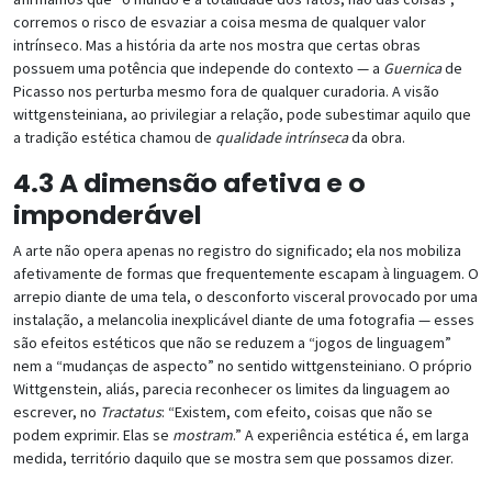
corremos o risco de esvaziar a coisa mesma de qualquer valor
intrínseco. Mas a história da arte nos mostra que certas obras
possuem uma potência que independe do contexto — a
Guernica
de
Picasso nos perturba mesmo fora de qualquer curadoria. A visão
wittgensteiniana, ao privilegiar a relação, pode subestimar aquilo que
a tradição estética chamou de
qualidade intrínseca
da obra.
4.3 A dimensão afetiva e o
imponderável
A arte não opera apenas no registro do significado; ela nos mobiliza
afetivamente de formas que frequentemente escapam à linguagem. O
arrepio diante de uma tela, o desconforto visceral provocado por uma
instalação, a melancolia inexplicável diante de uma fotografia — esses
são efeitos estéticos que não se reduzem a “jogos de linguagem”
nem a “mudanças de aspecto” no sentido wittgensteiniano. O próprio
Wittgenstein, aliás, parecia reconhecer os limites da linguagem ao
escrever, no
Tractatus
: “Existem, com efeito, coisas que não se
podem exprimir. Elas se
mostram
.” A experiência estética é, em larga
medida, território daquilo que se mostra sem que possamos dizer.