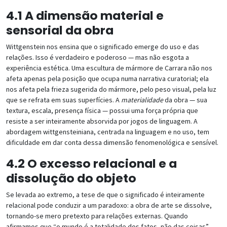
4.1 A dimensão material e
sensorial da obra
Wittgenstein nos ensina que o significado emerge do uso e das
relações. Isso é verdadeiro e poderoso — mas não esgota a
experiência estética. Uma escultura de mármore de Carrara não nos
afeta apenas pela posição que ocupa numa narrativa curatorial; ela
nos afeta pela frieza sugerida do mármore, pelo peso visual, pela luz
que se refrata em suas superfícies. A
materialidade
da obra — sua
textura, escala, presença física — possui uma força própria que
resiste a ser inteiramente absorvida por jogos de linguagem. A
abordagem wittgensteiniana, centrada na linguagem e no uso, tem
dificuldade em dar conta dessa dimensão fenomenológica e sensível.
4.2 O excesso relacional e a
dissolução do objeto
Se levada ao extremo, a tese de que o significado é inteiramente
relacional pode conduzir a um paradoxo: a obra de arte se dissolve,
tornando-se mero pretexto para relações externas. Quando
afirmamos que “o mundo é a totalidade dos fatos, não das coisas”,